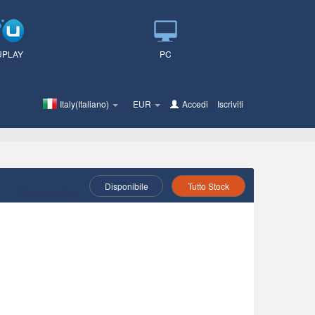
UPLAY
PC
Italy(Italiano)
EUR
Accedi
o
Iscriviti
Disponibile
Tutto Stock
Seleziona As :