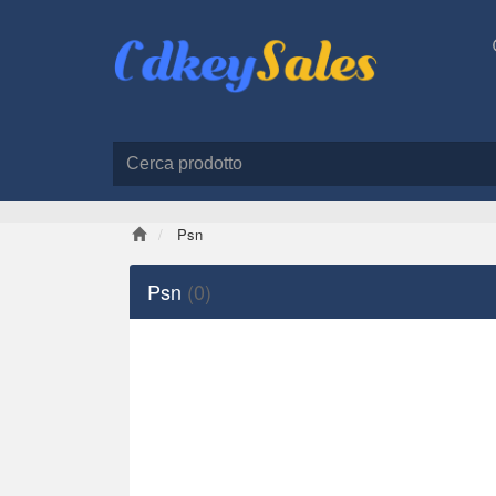
Psn
Psn
(0)