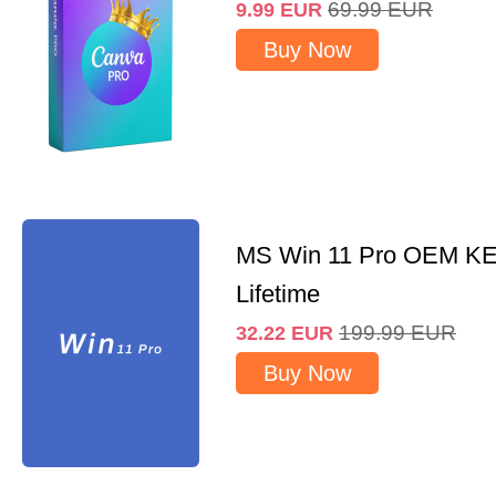
69.99
EUR
9.99
EUR
Buy Now
MS Win 11 Pro OEM K
Lifetime
199.99
EUR
32.22
EUR
Buy Now