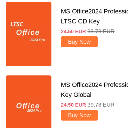
MS Office2024 Professi
LTSC CD Key
38.78
EUR
24.50
EUR
Buy Now
MS Office2024 Professi
Key Global
39.78
EUR
24.50
EUR
Buy Now