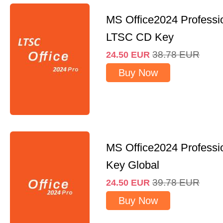
MS Office2024 Professi
LTSC CD Key
38.78
EUR
24.50
EUR
Buy Now
MS Office2024 Professi
Key Global
39.78
EUR
24.50
EUR
Buy Now