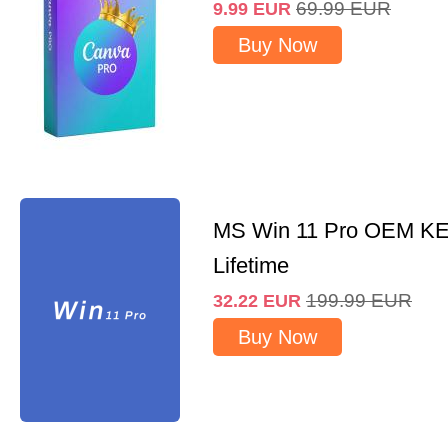
69.99
EUR
9.99
EUR
Buy Now
MS Win 11 Pro OEM K
Lifetime
199.99
EUR
32.22
EUR
Buy Now