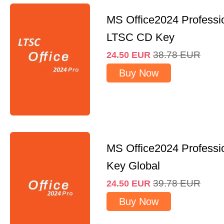
MS Office2024 Professi
LTSC CD Key
38.78
EUR
24.50
EUR
Buy Now
MS Office2024 Professi
Key Global
39.78
EUR
24.50
EUR
Buy Now