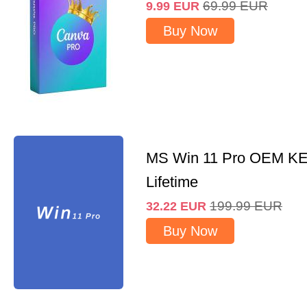
69.99
EUR
9.99
EUR
Buy Now
MS Win 11 Pro OEM K
Lifetime
199.99
EUR
32.22
EUR
Buy Now